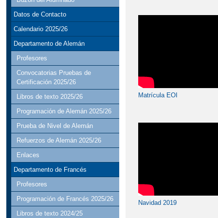
Datos de Contacto
Calendario 2025/26
Departamento de Alemán
Profesores
Convocatorias Pruebas de
Certificación 2025/26
Matrícula EOI
Libros de texto 2025/26
Programación de Alemán 2025/26
Prueba de Nivel de Alemán
Refuerzos de Alemán 2025/26
Enlaces
Departamento de Francés
Profesores
Programación de Francés 2025/26
Navidad 2019
Libros de texto 2024/25