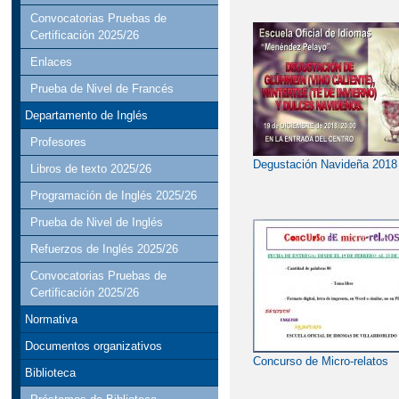
Convocatorias Pruebas de
Certificación 2025/26
Enlaces
Prueba de Nivel de Francés
Departamento de Inglés
Profesores
Degustación Navideña 2018
Libros de texto 2025/26
Programación de Inglés 2025/26
Prueba de Nivel de Inglés
Refuerzos de Inglés 2025/26
Convocatorias Pruebas de
Certificación 2025/26
Normativa
Documentos organizativos
Concurso de Micro-relatos
Biblioteca