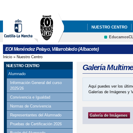
Pa
co
pri
NUESTRO CENTRO
EducamosC
CRFP
EOI Menéndez Pelayo, Villarrobledo (Albacete)
Inicio
»
Nuestro Centro
Se encuentra usted aquí
Galería Multim
NUESTRO CENTRO
Alumnado
Información General del curso
Aquí puedes ver los últim
2025/26
Galerías de Imágenes y 
Convivencia e Igualdad
Normas de Convivencia
Representantes del Alumnado
Galería de Imágenes
Pruebas de Certificación 2026
Buzón del Alumnado