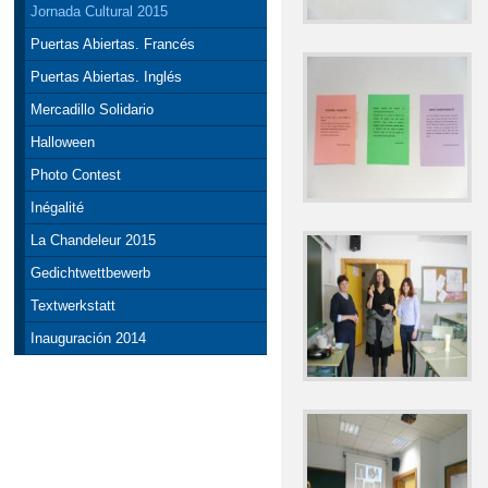
Jornada Cultural 2015
Puertas Abiertas. Francés
Puertas Abiertas. Inglés
Mercadillo Solidario
Halloween
Photo Contest
Inégalité
La Chandeleur 2015
Gedichtwettbewerb
Textwerkstatt
Inauguración 2014