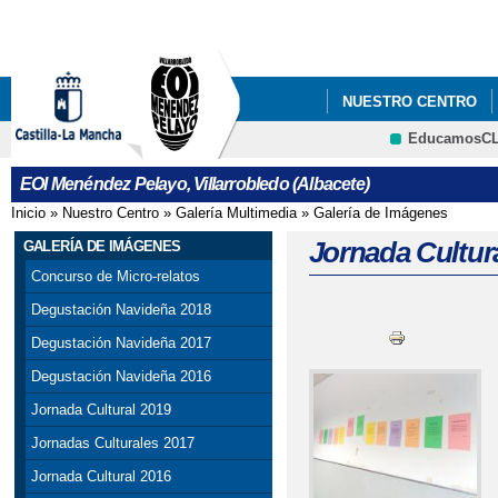
Pa
co
pri
NUESTRO CENTRO
EducamosC
CRFP
EOI Menéndez Pelayo, Villarrobledo (Albacete)
Inicio
»
Nuestro Centro
»
Galería Multimedia
»
Galería de Imágenes
Se encuentra usted aquí
Jornada Cultur
GALERÍA DE IMÁGENES
Concurso de Micro-relatos
Degustación Navideña 2018
Degustación Navideña 2017
Degustación Navideña 2016
Jornada Cultural 2019
Jornadas Culturales 2017
Jornada Cultural 2016