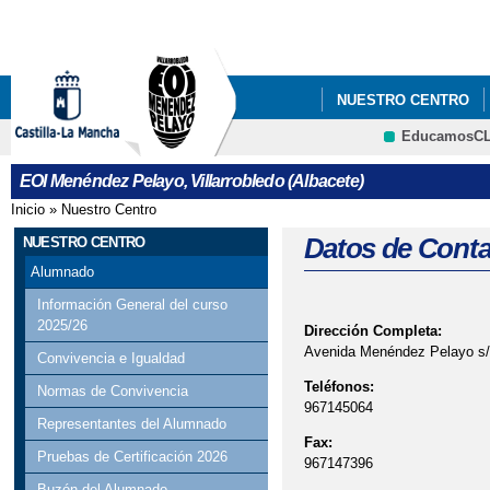
Pa
co
pri
NUESTRO CENTRO
EducamosC
CRFP
EOI Menéndez Pelayo, Villarrobledo (Albacete)
Inicio
»
Nuestro Centro
Se encuentra usted aquí
Datos de Conta
NUESTRO CENTRO
Alumnado
Información General del curso
2025/26
Dirección Completa:
Avenida Menéndez Pelayo s/n,
Convivencia e Igualdad
Teléfonos:
Normas de Convivencia
967145064
Representantes del Alumnado
Fax:
Pruebas de Certificación 2026
967147396
Buzón del Alumnado