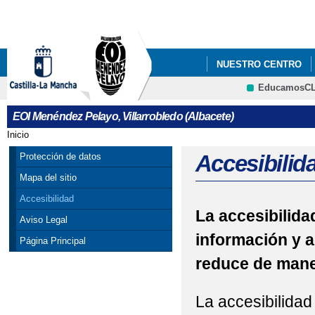
Pa
co
pri
NUESTRO CENTRO
EducamosC
CRFP
EOI Menéndez Pelayo, Villarrobledo (Albacete)
Inicio
Se encuentra usted aquí
Accesibilid
Protección de datos
Mapa del sitio
Accesibilidad
La accesibilidad
Aviso Legal
información y a
Página Principal
reduce de maner
La accesibilidad 