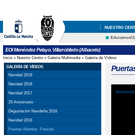
NUESTRO CEN
EducamosC
EOI Menéndez Pelayo, Villarrobledo (Albacete)
Inicio
»
Nuestro Centro
»
Galería Multimedia
»
Galería de Vídeos
Se encuentra usted aquí
Puertas
GALERÍA DE VÍDEOS
Navidad 2019
Navidad 2018
Download 
Navidad 2017
25 Aniversario
Degustación Navideña 2016
Navidad 2016
Puertas Abiertas. Francés