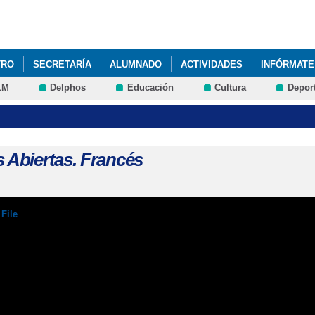
Pasar al
contenido
principal
TRO
SECRETARÍA
ALUMNADO
ACTIVIDADES
INFÓRMATE
LM
Delphos
Educación
Cultura
Depor
 Abiertas. Francés
File