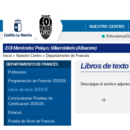
Pa
co
pri
NUESTRO CENTRO
EducamosC
CRFP
EOI Menéndez Pelayo, Villarrobledo (Albacete)
Inicio
»
Nuestro Centro
»
Departamento de Francés
Se encuentra usted aquí
Libros de texto
DEPARTAMENTO DE FRANCÉS
Profesores
Programación de Francés 2025/26
Descargue el archivo adjunto
Libros de texto 2024/25
Convocatorias Pruebas de
Certificación 2025/26
Enlaces
Prueba de Nivel de Francés