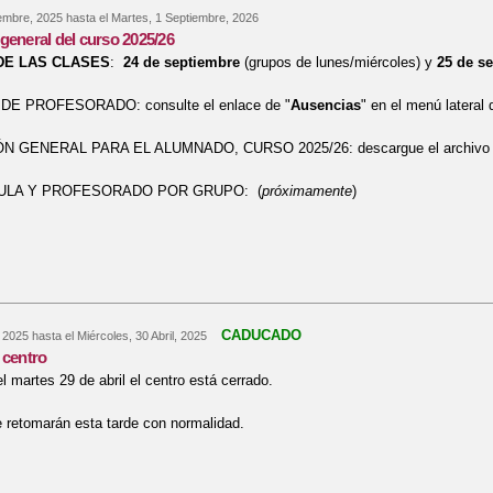
embre, 2025
hasta el
Martes, 1 Septiembre, 2026
general del curso 2025/26
DE LAS CLASES
:
24 de septiembre
(grupos de lunes/miércoles) y
25 de s
E PROFESORADO: consulte el enlace de "
Ausencias
" en el menú lateral 
 GENERAL PARA EL ALUMNADO, CURSO 2025/26: descargue el archivo a
ULA Y PROFESORADO POR GRUPO: (
próximamente
)
re Información general del curso 2025/26
CADUCADO
, 2025
hasta el
Miércoles, 30 Abril, 2025
 centro
 martes 29 de abril el centro está cerrado.
 retomarán esta tarde con normalidad.
re Apertura del centro