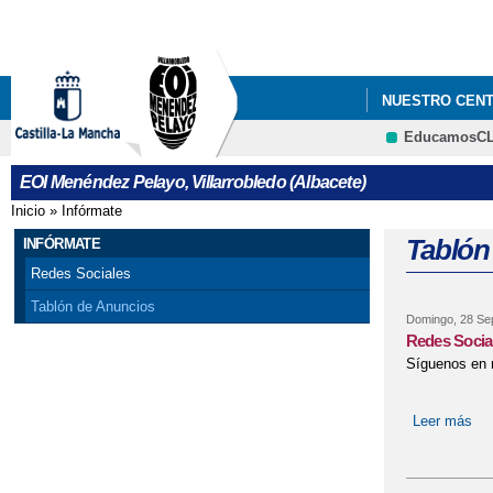
NUESTRO CEN
EducamosC
EOI Menéndez Pelayo, Villarrobledo (Albacete)
Inicio
»
Infórmate
Se encuentra usted aquí
Tablón
INFÓRMATE
Redes Sociales
Tablón de Anuncios
Domingo, 28 Se
Redes Socia
Síguenos en r
Leer más
so