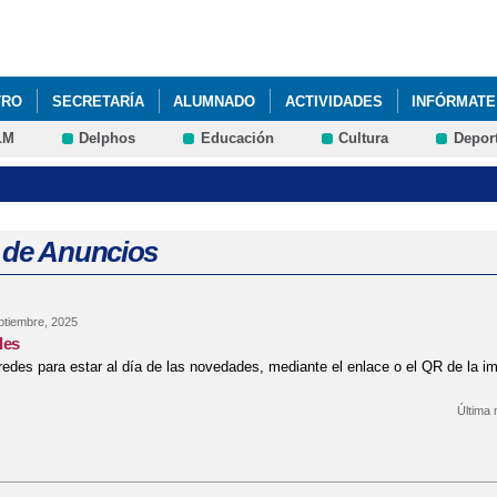
Pasar al
contenido
principal
TRO
SECRETARÍA
ALUMNADO
ACTIVIDADES
INFÓRMATE
LM
Delphos
Educación
Cultura
Depor
 de Anuncios
ptiembre, 2025
les
edes para estar al día de las novedades, mediante el enlace o el QR de la i
Última 
bre Redes Sociales