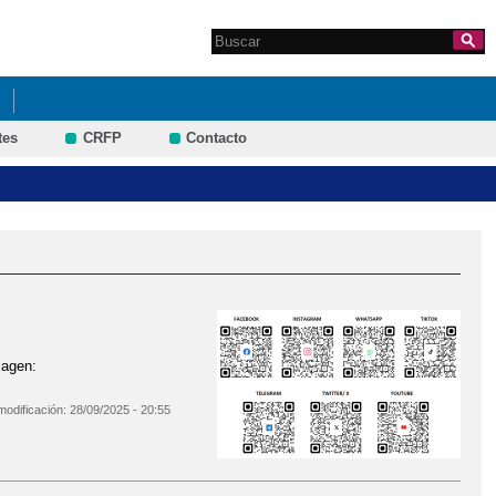
Search this site
Formulario de
búsqueda
tes
CRFP
Contacto
magen:
modificación:
28/09/2025 - 20:55