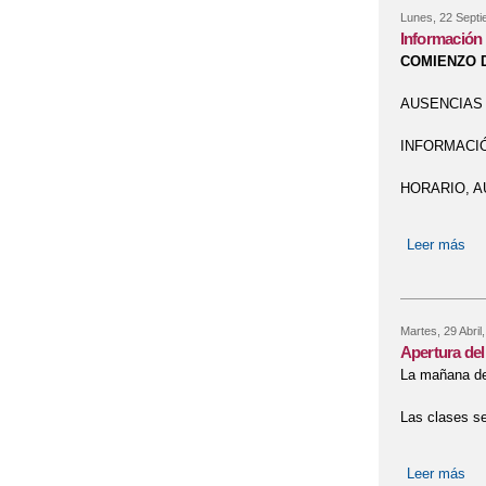
Lunes, 22 Septi
Información 
COMIENZO 
AUSENCIAS D
INFORMACIÓN
HORARIO, A
Leer más
sob
Martes, 29 Abril
Apertura del
La mañana del
Las clases se
Leer más
sob