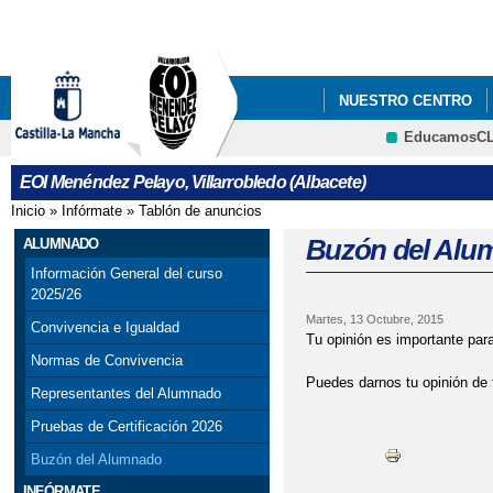
Pa
co
pri
NUESTRO CENTRO
EducamosC
CRFP
EOI Menéndez Pelayo, Villarrobledo (Albacete)
Inicio
»
Infórmate
»
Tablón de anuncios
Se encuentra usted aquí
Buzón del Alu
ALUMNADO
Información General del curso
2025/26
Martes, 13 Octubre, 2015
Convivencia e Igualdad
Tu opinión es importante par
Normas de Convivencia
Puedes darnos tu opinión de
Representantes del Alumnado
Pruebas de Certificación 2026
Buzón del Alumnado
INFÓRMATE