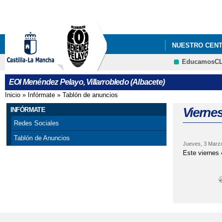
NUESTRO CEN
EducamosC
EOI Menéndez Pelayo, Villarrobledo (Albacete)
Inicio
»
Infórmate
»
Tablón de anuncios
Se encuentra usted aquí
Viernes
INFÓRMATE
Redes Sociales
Tablón de Anuncios
Jueves, 3 Marz
Este viernes 