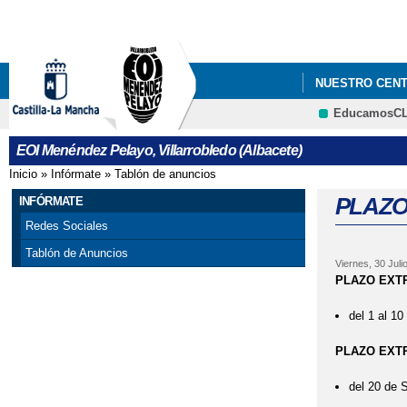
NUESTRO CEN
EducamosC
EOI Menéndez Pelayo, Villarrobledo (Albacete)
Inicio
»
Infórmate
»
Tablón de anuncios
Se encuentra usted aquí
PLAZO
INFÓRMATE
Redes Sociales
Tablón de Anuncios
Viernes, 30 Juli
PLAZO EXTR
del 1 al 
PLAZO EXTR
del 20 de