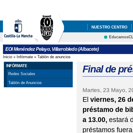
Pa
co
pri
NUESTRO CENTRO
EducamosC
CRFP
EOI Menéndez Pelayo, Villarrobledo (Albacete)
Inicio
»
Infórmate
»
Tablón de anuncios
Se encuentra usted aquí
INFÓRMATE
Final de pr
Redes Sociales
Tablón de Anuncios
Martes, 23 Mayo, 2
El
viernes, 26 
préstamo de bib
a 13.00,
estará 
préstamos fuera 