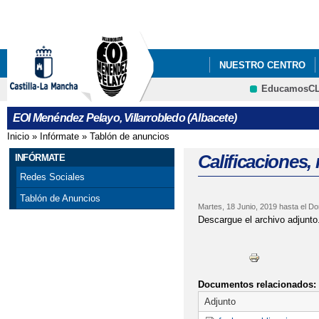
Pa
co
pri
NUESTRO CENTRO
EducamosC
CRFP
EOI Menéndez Pelayo, Villarrobledo (Albacete)
Inicio
»
Infórmate
»
Tablón de anuncios
Se encuentra usted aquí
Calificaciones,
INFÓRMATE
Redes Sociales
Tablón de Anuncios
Martes, 18 Junio, 2019
hasta el
Do
Descargue el archivo adjunto
Documentos relacionados:
Adjunto